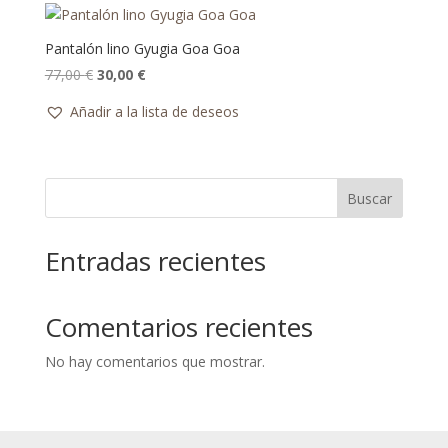
79,00 €.
30,00 €.
Pantalón lino Gyugia Goa Goa
El
El
77,00
€
30,00
€
precio
precio
Añadir a la lista de deseos
original
actual
era:
es:
77,00 €.
30,00 €.
Buscar
Entradas recientes
Comentarios recientes
No hay comentarios que mostrar.