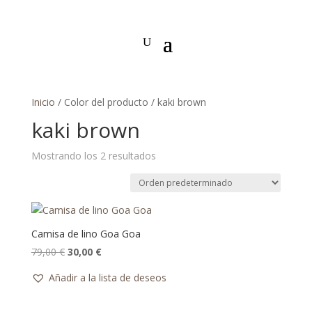
Inicio
/ Color del producto / kaki brown
kaki brown
Mostrando los 2 resultados
Camisa de lino Goa Goa
El
El
79,00
€
30,00
€
precio
precio
Añadir a la lista de deseos
original
actual
era:
es: