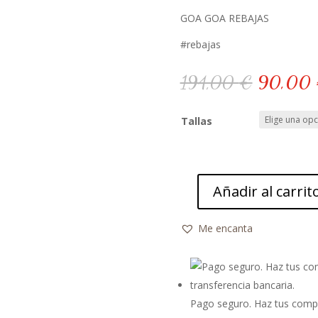
GOA GOA REBAJAS
#rebajas
El
194,00
€
90,00
precio
original
Tallas
era:
194,00 
Añadir al carrit
Kolbasky
abrigo
Me encanta
Goa
Goa
cantidad
Pago seguro. Haz tus compr