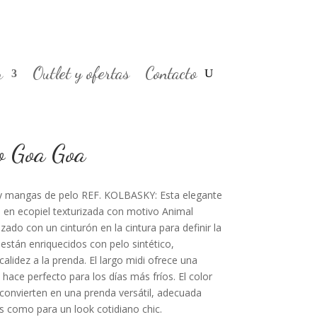
r
Outlet y ofertas
Contacto
o Goa Goa
 y mangas de pelo REF. KOLBASKY: Esta elegante
 en ecopiel texturizada con motivo Animal
ado con un cinturón en la cintura para definir la
s están enriquecidos con pelo sintético,
alidez a la prenda. El largo midi ofrece una
hace perfecto para los días más fríos. El color
 convierten en una prenda versátil, adecuada
s como para un look cotidiano chic.