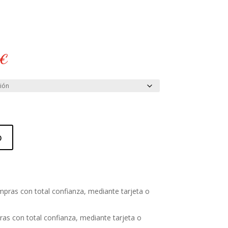
El
€
precio
actual
es:
€.
90,00 €.
o
as con total confianza, mediante tarjeta o